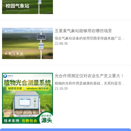
五要素气象站能够用在哪些场景
现在气象站设备的使用范围变得越来越广泛，能使用的场景也越来越多。竞道光电作为一个非常专业的气象站厂家，生产推出了多种气象监测设备。其中竞道五要素气象站是一个非常出色的产品，适用于多种场合。我们先来了解一下竞道五要素气象站的特点。竞道五要素气象站由气象传感器、气象数据采集仪、电源系统、防护箱和气象观测...
22-08-30
光合作用测定仪对农业生产意义重大！
植物的光和作用是健康的基础，关系到是否弄够茁壮成长。因此农业工作者在生产过程中需要保证植物获得充足的阳光，了解植物的生长状况。而通过专业的测定仪器，就可以测出 植物...
21-10-19