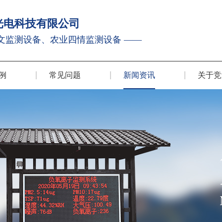
光电科技有限公司
文监测设备、农业四情监测设备 ——
例
常见问题
新闻资讯
关于竞