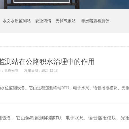
水文水质监测站
农业四情
光伏气象站
非洲猪瘟检测仪
监测站在公路积水治理中的作用
者：
竞道光电
发布日期：2024-12-18
水位监测设备。它由远程遥测终端RTU、电子水尺、语音播报模块、光报
测设备。它由远程遥测终端
、电子水尺、语音播报模块、光
RTU