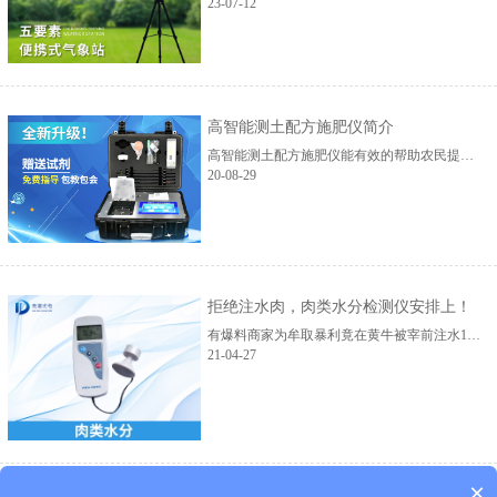
23-07-12
高智能测土配方施肥仪简介
高智能测土配方施肥仪能有效的帮助农民提高农作物的产量，增加农业生产的收入。这是因为高智能测土配方施肥仪可以通过检测土壤的样本，指导农民如何正确的施肥，配置合理的肥...
20-08-29
拒绝注水肉，肉类水分检测仪安排上！
有爆料商家为牟取暴利竟在黄牛被宰前注水120斤！另有河南生猪打药注水，被检举后判刑13年并处罚金530万。可能有人会问了，不就是给肉里打点水，让肉变重从而多赚取一些钱嘛，至于...
21-04-27
×