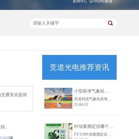
竞道光电推荐资讯
小型标准气象站 小型气象站的功能
为交通安全提供
竞道科技气象站具有自动记录、超限报警和数据通讯等功能。...
21-04-13
叶绿素测定仪哪个品牌好
支持。
FT-YD叶绿素测定仪是植物生理测量工作中的重要工具，因为仪器是主要对叶子中的叶绿素数量进行检测，我们知道，叶绿素是植物进行光合作用的重要纽带，叶绿素测定仪根据叶绿素光谱...