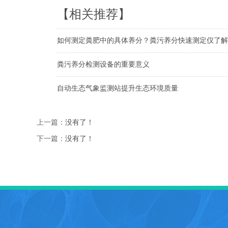
【相关推荐】
如何测定粪肥中的具体养分？粪污养分快速测定仪了解
粪污养分检测设备的重要意义
自动生态气象监测站提升生态环境质量
上一篇：
没有了！
下一篇：
没有了！