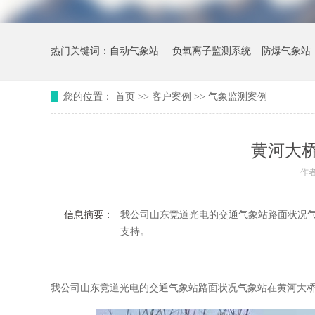
热门关键词：
自动气象站
负氧离子监测系统
防爆气象站
您的位置：
首页
>>
客户案例
>>
气象监测案例
黄河大
作
信息摘要：
我公司山东竞道光电的交通气象站路面状况
支持。
我公司山东竞道光电的交通气象站路面状况气象站在黄河大