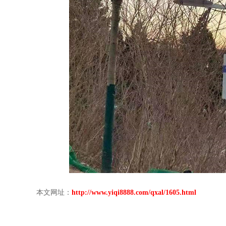
本文网址：
http://www.yiqi8888.com/qxal/1605.html