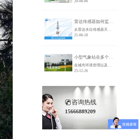
20-08-06
雷达传感器如何监测水位的？
从雷达水位传感器天线发射雷达脉冲，天线接收从水面反射回来的脉冲，并记录时间（T），由于电磁波的传播速度（C）是个常数，从而的得出到水面的距离（D）。...
21-06-18
小型气象站在多个方面为城市管理提供帮助
在城市环境管理以及运行工作中，小型气象站能够发挥重要的作用。...
25-12-26
咨询热线
15666889209