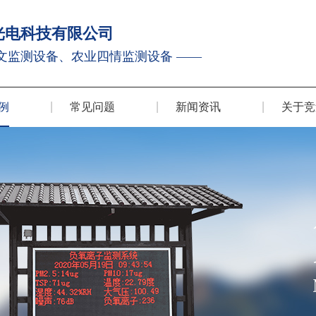
光电科技有限公司
文监测设备、农业四情监测设备 ——
例
常见问题
新闻资讯
关于竞