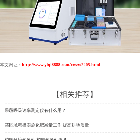
本文网址：
http://www.yiqi8888.com/xwzx/2205.html
【相关推荐】
果蔬呼吸速率测定仪有什么用？
某区域积极实施化肥减量工作 提高耕地质量
校园环境气象站 校园气象站设备