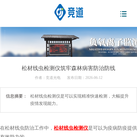
松材线虫检测仪筑牢森林病害防治防线
作者：
竞道光电
发布日期：2026-06-12
信息摘要：
松材线虫检测仪是可以实现精准快速检测，大幅提升
疫情发现能力。
在松材线虫防治工作中，
松材线虫检测仪
是可以为疫病防疫提供
有效助力的。