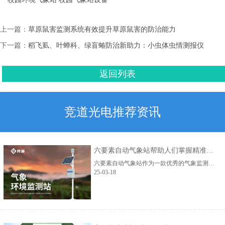
上一篇：
草原鼠害监测系统有效提升草原鼠害的防治能力
下一篇：
稻飞虱、叶蝉科、绿盲蝽防治新助力：小虫体虫情测报仪
返回列表
竞道光电推荐资讯
六要素自动气象站帮助人们掌握精准气象数据
六要素自动气象站作为一款优秀的气象监测设备，在气象监测工作中发挥重要作用。...
25-03-18