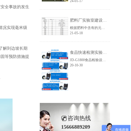
24-01-17
坡安全事故的发生
肥料厂实验室建设配套仪器方案
情况实现毫米级
根据肥料中含有的元素，我们列出了几种常用的肥料厂实验室仪器方案，供您参考！...
21-05-18
了解到边坡长期
食品快速检测实验室设备清单
加固等预防措施提
JD-G1800食品检验设备是竞道光电厂家定制的食品快速检测实验室设备清单中的一种，也是目前比较热销的一款仪器，同时也是一款集成化食品安全快速检测分析设备，可现场快速检测非食用化学物质、滥用食品添加剂、农药残留、兽药残留、重金属、抗生素类残留、激素类残留、毒素类残留、化学类残留等200多项目的快速定性定量检...
20-10-30
。
咨询热线
15666889209