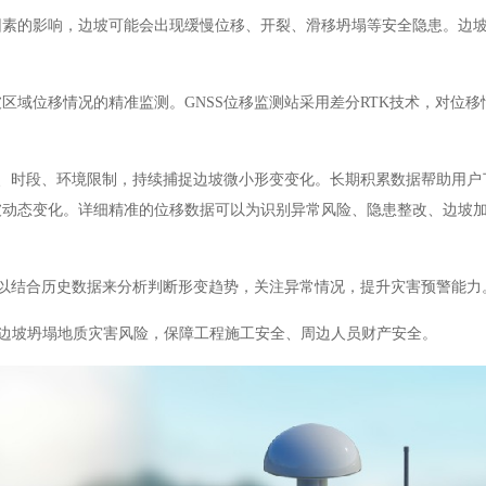
因素的影响，边坡可能会出现缓慢位移、开裂、滑移坍塌等安全隐患。边
区域位移情况的精准监测。GNSS位移监测站采用差分RTK技术，对位移
天气、时段、环境限制，持续捕捉边坡微小形变变化。长期积累数据帮助用户
坡动态变化。详细精准的位移数据可以为识别异常风险、隐患整改、边坡
可以结合历史数据来分析判断形变趋势，关注异常情况，提升灾害预警能力
边坡坍塌地质灾害风险，保障工程施工安全、周边人员财产安全。