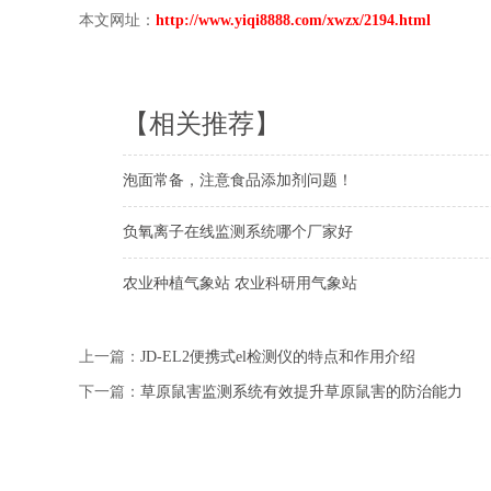
本文网址：
http://www.yiqi8888.com/xwzx/2194.html
【相关推荐】
泡面常备，注意食品添加剂问题！
负氧离子在线监测系统哪个厂家好
农业种植气象站 农业科研用气象站
上一篇：
JD-EL2便携式el检测仪的特点和作用介绍
下一篇：
草原鼠害监测系统有效提升草原鼠害的防治能力