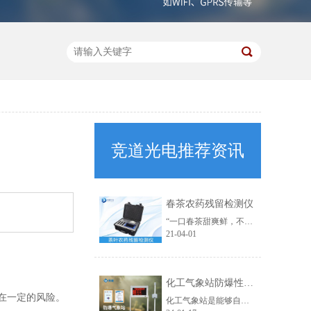
竞道光电推荐资讯
春茶农药残留检测仪
“一口春茶甜爽鲜，不负人间三月天”。在春天，喝一口春茶是许多人不可或缺的期望。...
21-04-01
化工气象站防爆性能好
在一定的风险。
化工气象站是能够自动完成气象数据监测工作的气象站设备，它能够实时的监测环境中的风速、风向、温度、湿度、大气压力等气象数据。...