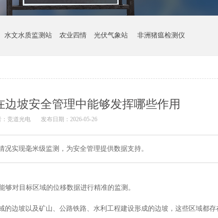
水文水质监测站
农业四情
光伏气象站
非洲猪瘟检测仪
站在边坡安全管理中能够发挥哪些作用
者：
竞道光电
发布日期：2026-05-26
位移情况实现毫米级监测，为安全管理提供数据支持。
能够对目标区域的位移数据进行精准的监测。
区域的边坡以及矿山、公路铁路、水利工程建设形成的边坡，这些区域都存