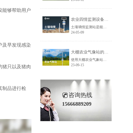
仪能够帮助用户
农业四情监测设备-土壤墒情监测站
土壤墒情监测站是能够通过传感器实时的监测到土壤中的数据，用户可以对监测到的数据分析研究，根据作物不同阶段的用水需求来制定合适的灌溉措施，做好田间管理，为农作物提供合适的生长环境。...
24-05-09
户
及早发现感染
大棚农业气像站的作用是什么
使用大棚农业气象站能够帮助用户清楚的掌握大棚内的温度、湿度、光照、CO2等要素的数据变化。...
23-09-15
的猪只以及猪肉
其制品进行检
咨询热线
15666889209