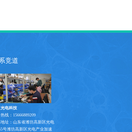
系竞道
道光电科技
热线：15666889209
部地址：山东省潍坊高新区光电
55号潍坊高新区光电产业加速